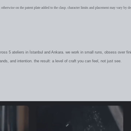
 otherwise on the patent plate added to the clasp. character limits and placement may vary by de
cross 5 ateliers in İstanbul and Ankara. we work in small runs, obsess over fin
s, and intention. the result: a level of craft you can feel, not just see.