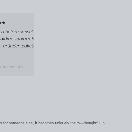
✓ VERIFIED
eri before sunset beach'teki standlarında inceleyip
 aldım. sanırım hayatımda aldığım en güzel kolye
ir. üründen pakete toz torbasına kadar özen verildiği
2 gün önce
e of a lady kolye
t’s for someone else, it becomes uniquely theirs—thoughtful in