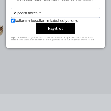
kullanım koşullarını kabul ediyorum.
kayıt ol
E-posta adresinizi girerek pazarlama ve tanıtım ile ilgili iletişim almayı kabul
edersiniz ve Gizlilik Politikamızı okuduğunuzu ve kabul ettiğinizi onaylarsınız.