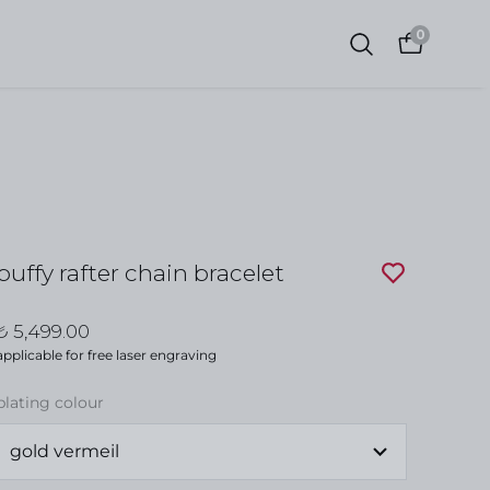
0
puffy rafter chain bracelet
₺ 5,499.00
applicable for free laser engraving
plating colour