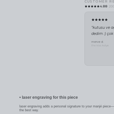
CUSTOMER R
4.88
· 20
"kutusu ve aç
dedim :) çok
merve d.
the kiss kolye
•
laser engraving for this piece
laser engraving adds a personal signature to your manjé piece—a
the best way.