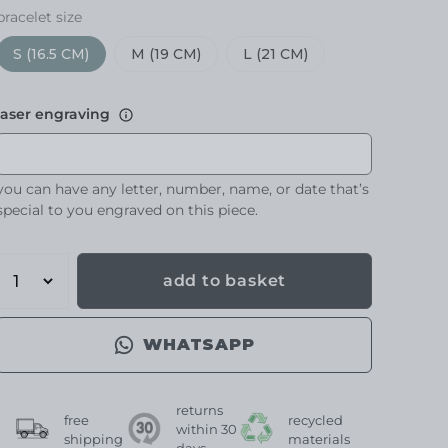
bracelet size
S (16.5 CM)
M (19 CM)
L (21 CM)
laser engraving
you can have any letter, number, name, or date that’s
special to you engraved on this piece.
add to basket
WHATSAPP
returns
free
recycled
within 30
shipping
materials