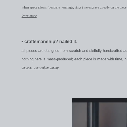
when space allows (pendants, earrings, rings) we engrave directly on the piece;
learn more
•
craftsmanship? nailed it.
all pieces are designed from scratch and skilfully handcrafted a
nothing here is mass-produced; each piece is made with time, hand
discover our craftsmanship