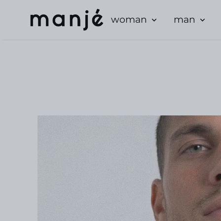
woman
man