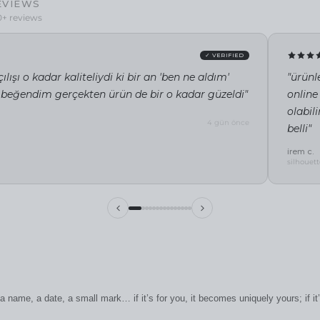
EVIEWS
0+ reviews
✓ VERIFIED
ılışı o kadar kaliteliydi ki bir an 'ben ne aldım'
"ürünl
 beğendim gerçekten ürün de bir o kadar güzeldi"
online
olabil
4 gün önce
belli"
irem c.
silhouett
 name, a date, a small mark… if it’s for you, it becomes uniquely yours; if i