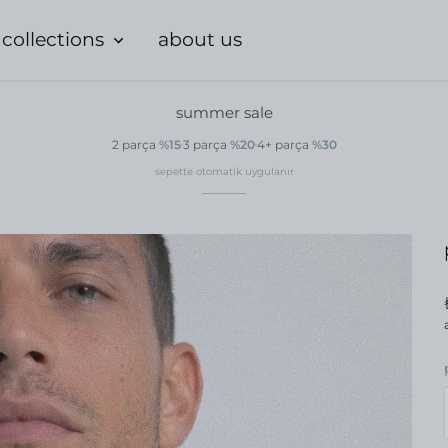
collections
about us
summer sale
2 parça
%15
3 parça
%20
4+ parça
%30
sepette otomatik uygulanır