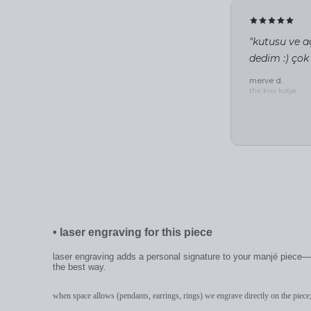
"kutusu ve aç
dedim :) çok
merve d.
the kiss kolye
•
laser engraving for this piece
laser engraving adds a personal signature to your manjé piece—a
the best way.
when space allows (pendants, earrings, rings) we engrave directly on the piece;