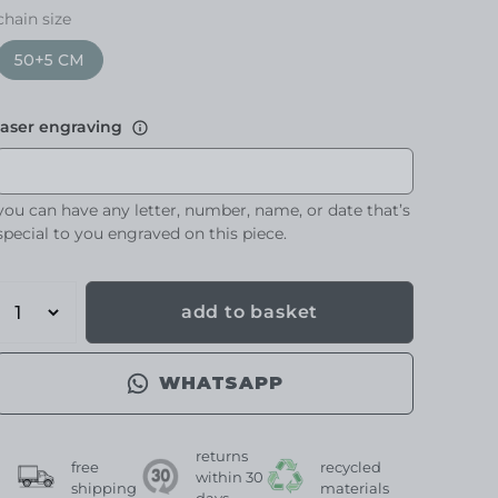
chain size
50+5 CM
laser engraving
you can have any letter, number, name, or date that’s
special to you engraved on this piece.
add to basket
WHATSAPP
returns
free
recycled
within 30
shipping
materials