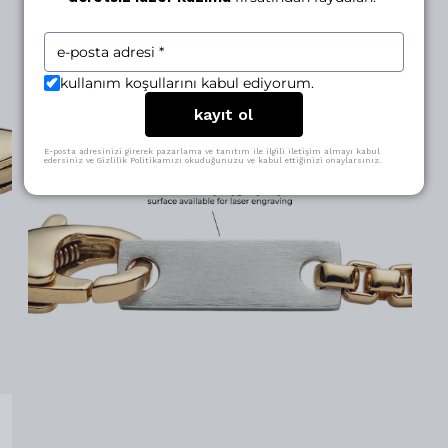
kullanım koşullarını kabul ediyorum.
kayıt ol
E-posta adresinizi girerek pazarlama ve tanıtım ile ilgili iletişim almayı kabul
edersiniz ve Gizlilik Politikamızı okuduğunuzu ve kabul ettiğinizi onaylarsınız.