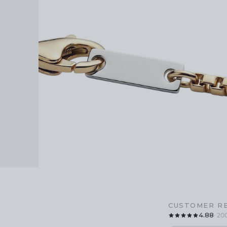
CUSTOMER R
4.88
· 20