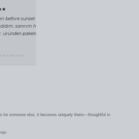
✓ VERIFIED
eri before sunset beach'teki standlarında inceleyip
 aldım. sanırım hayatımda aldığım en güzel kolye
ir. üründen pakete toz torbasına kadar özen verildiği
2 gün önce
e of a lady kolye
t’s for someone else, it becomes uniquely theirs—thoughtful in
sign.