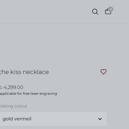
0
the kiss necklace
₺ 4,299.00
applicable for free laser engraving
plating colour