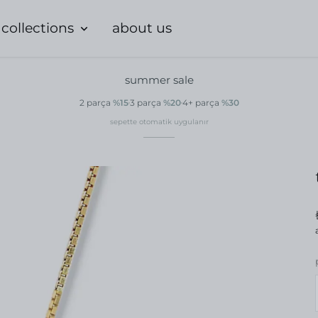
collections
about us
summer sale
2 parça
%15
3 parça
%20
4+ parça
%30
sepette otomatik uygulanır