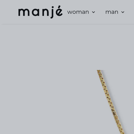
woman
man