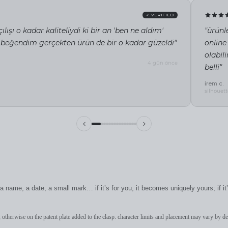
✓ VERIFIED
ılışı o kadar kaliteliydi ki bir an 'ben ne aldım'
"ürünl
 beğendim gerçekten ürün de bir o kadar güzeldi"
online
olabil
4 gün önce
belli"
irem c.
silhouett
 name, a date, a small mark… if it’s for you, it becomes uniquely yours; if i
 otherwise on the patent plate added to the clasp. character limits and placement may vary by de