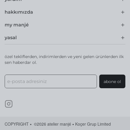
hakkımızda
my manjé
yasal
özel tekliflerden, indirimlerden ve yeni gelen ürünlerden ilk
sen haberdar ol.
abone ol
COPYRIGHT
©2026 atelier manjé
Koçer Grup Limited
•
•