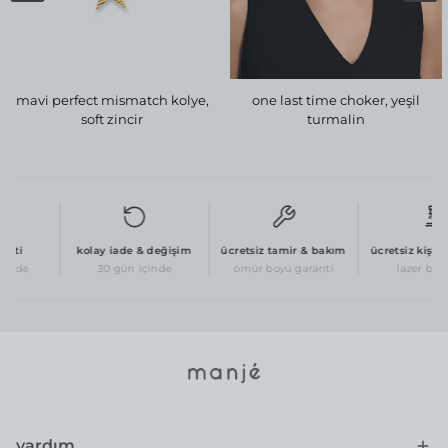
mavi perfect mismatch kolye,
one last time choker, yeşil
soft zincir
turmalin
eti
kolay iade & değişim
ücretsiz tamir & bakım
ücretsiz kişisel
erde
30 gün içinde
ömür boyu garanti
lazer baskı 
yardım