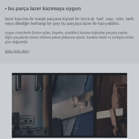
•
bu parça lazer kazımaya uygun
lazer kazıma ile manjé parçana kişisel bir imza at. harf, sayı, isim, tarih
veya dilediğin herhangi bir şeyi bu parçaya lazer ile kazıyabiliriz.
uygun yüzeylerde (kolye uçları, küpeler, yüzükler) kazıma doğrudan parçaya yapılır;
diğer parçalarda zincire eklenen patent plakasına işlenir. karakter limiti ve yerleşim ürüne
göre değişebilir.
daha fazla detay