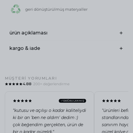
geri dönüştürülmüş materyaller
ürün açıklaması
kargo & iade
MÜŞTERI YORUMLARI
4.88
· 200+ değerlendirme
DOĞRULANMIŞ
"kutusu ve açılışı o kadar kaliteliydi
"ürünleri befo
ki bir an 'ben ne aldım' dedim :)
standlarında in
çok beğendim gerçekten, ürün de
sanırım hayat
bir o kadar güzeldi."
güzel kolye ola