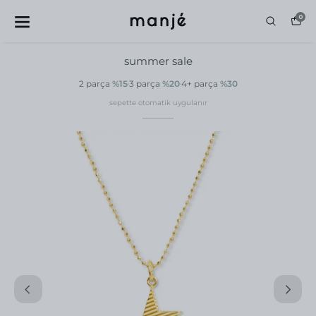
0
summer sale
2 parça
%15
3 parça
%20
4+ parça
%30
sepette otomatik uygulanır