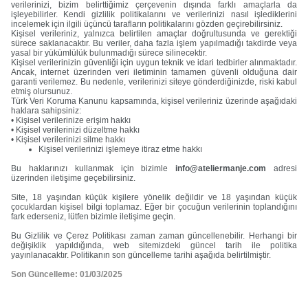
verilerinizi, bizim belirttiğimiz çerçevenin dışında farklı amaçlarla da
işleyebilirler. Kendi gizlilik politikalarını ve verilerinizi nasıl işlediklerini
incelemek için ilgili üçüncü tarafların politikalarını gözden geçirebilirsiniz.
Kişisel verileriniz, yalnızca belirtilen amaçlar doğrultusunda ve gerektiği
sürece saklanacaktır. Bu veriler, daha fazla işlem yapılmadığı takdirde veya
yasal bir yükümlülük bulunmadığı sürece silinecektir.
Kişisel verilerinizin güvenliği için uygun teknik ve idari tedbirler alınmaktadır.
Ancak, internet üzerinden veri iletiminin tamamen güvenli olduğuna dair
garanti verilemez. Bu nedenle, verilerinizi siteye gönderdiğinizde, riski kabul
etmiş olursunuz.
Türk Veri Koruma Kanunu kapsamında, kişisel verileriniz üzerinde aşağıdaki
haklara sahipsiniz:
• Kişisel verilerinize erişim hakkı
• Kişisel verilerinizi düzeltme hakkı
• Kişisel verilerinizi silme hakkı
Kişisel verilerinizi işlemeye itiraz etme hakkı
ilk siparişinde %15
Bu haklarınızı kullanmak için bizimle
info@ateliermanje.com
adresi
üzerinden iletişime geçebilirsiniz.
indirim
Site, 18 yaşından küçük kişilere yönelik değildir ve 18 yaşından küçük
çocuklardan kişisel bilgi toplamaz. Eğer bir çocuğun verilerinin toplandığını
fark ederseniz, lütfen bizimle iletişime geçin.
Bu Gizlilik ve Çerez Politikası zaman zaman güncellenebilir. Herhangi bir
kayıt ol ve ilk siparişine özel
%15 indirim
ve
değişiklik yapıldığında, web sitemizdeki güncel tarih ile politika
ücretsiz lazer kazıma
fırsatından faydalan.
yayınlanacaktır. Politikanın son güncelleme tarihi aşağıda belirtilmiştir.
Son Güncelleme: 01/03/2025