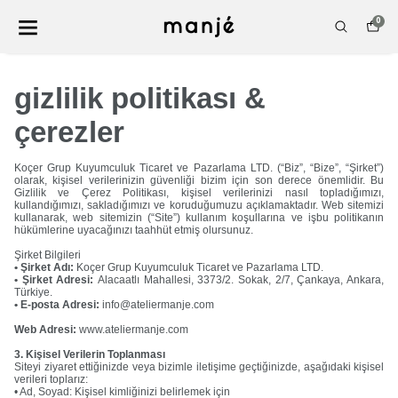
0
gizlilik politikası &
çerezler
Koçer Grup Kuyumculuk Ticaret ve Pazarlama LTD. (“Biz”, “Bize”, “Şirket”)
olarak, kişisel verilerinizin güvenliği bizim için son derece önemlidir. Bu
Gizlilik ve Çerez Politikası, kişisel verilerinizi nasıl topladığımızı,
kullandığımızı, sakladığımızı ve koruduğumuzu açıklamaktadır. Web sitemizi
kullanarak, web sitemizin (“Site”) kullanım koşullarına ve işbu politikanın
hükümlerine uyacağınızı taahhüt etmiş olursunuz.
Şirket Bilgileri
• Şirket Adı:
Koçer Grup Kuyumculuk Ticaret ve Pazarlama LTD.
• Şirket Adresi:
Alacaatlı Mahallesi, 3373/2. Sokak, 2/7, Çankaya, Ankara,
Türkiye.
• E-posta Adresi:
info@ateliermanje.com
Web Adresi:
www.ateliermanje.com
3. Kişisel Verilerin Toplanması
Siteyi ziyaret ettiğinizde veya bizimle iletişime geçtiğinizde, aşağıdaki kişisel
verileri toplarız:
• Ad, Soyad: Kişisel kimliğinizi belirlemek için