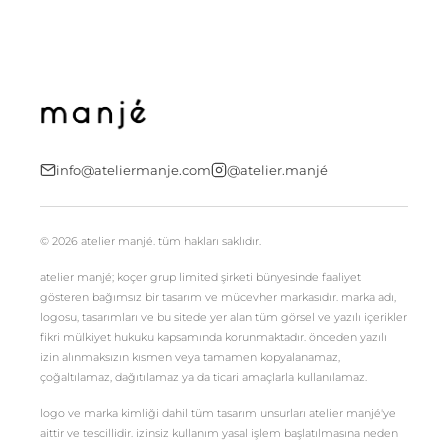
kullanım koşullarını kabul ediyorum.
kayıt ol
E-posta adresinizi girerek pazarlama ve tanıtım ile ilgili iletişim almayı kabul
edersiniz ve Gizlilik Politikamızı okuduğunuzu ve kabul ettiğinizi onaylarsınız.
info@ateliermanje.com
@atelier.manjé
© 2026 atelier manjé. tüm hakları saklıdır.
atelier manjé; koçer grup limited şirketi bünyesinde faaliyet
gösteren bağımsız bir tasarım ve mücevher markasıdır. marka adı,
logosu, tasarımları ve bu sitede yer alan tüm görsel ve yazılı içerikler
fikri mülkiyet hukuku kapsamında korunmaktadır. önceden yazılı
izin alınmaksızın kısmen veya tamamen kopyalanamaz,
çoğaltılamaz, dağıtılamaz ya da ticari amaçlarla kullanılamaz.
logo ve marka kimliği dahil tüm tasarım unsurları atelier manjé'ye
aittir ve tescillidir. izinsiz kullanım yasal işlem başlatılmasına neden