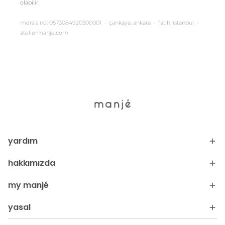
olabilir.
mersis no: 0573084920300001 · çankaya, ankara · fatih, istanbul ·
ateliermanje.com
yardım
hakkımızda
my manjé
yasal