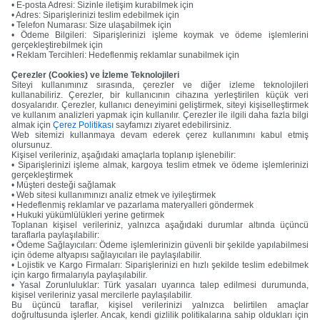
• E-posta Adresi: Sizinle iletişim kurabilmek için
• Adres: Siparişlerinizi teslim edebilmek için
• Telefon Numarası: Size ulaşabilmek için
• Ödeme Bilgileri: Siparişlerinizi işleme koymak ve ödeme işlemlerini
gerçekleştirebilmek için
• Reklam Tercihleri: Hedeflenmiş reklamlar sunabilmek için
Çerezler (Cookies) ve İzleme Teknolojileri
Siteyi kullanımınız sırasında, çerezler ve diğer izleme teknolojileri
kullanabiliriz. Çerezler, bir kullanıcının cihazına yerleştirilen küçük veri
dosyalarıdır. Çerezler, kullanıcı deneyimini geliştirmek, siteyi kişiselleştirmek
ve kullanım analizleri yapmak için kullanılır. Çerezler ile ilgili daha fazla bilgi
almak için
Çerez Politikası
sayfamızı ziyaret edebilirsiniz.
Web sitemizi kullanmaya devam ederek çerez kullanımını kabul etmiş
olursunuz.
Kişisel verileriniz, aşağıdaki amaçlarla toplanıp işlenebilir:
• Siparişlerinizi işleme almak, kargoya teslim etmek ve ödeme işlemlerinizi
gerçekleştirmek
• Müşteri desteği sağlamak
• Web sitesi kullanımınızı analiz etmek ve iyileştirmek
• Hedeflenmiş reklamlar ve pazarlama materyalleri göndermek
• Hukuki yükümlülükleri yerine getirmek
Toplanan kişisel verileriniz, yalnızca aşağıdaki durumlar altında üçüncü
taraflarla paylaşılabilir:
• Ödeme Sağlayıcıları: Ödeme işlemlerinizin güvenli bir şekilde yapılabilmesi
için ödeme altyapısı sağlayıcıları ile paylaşılabilir.
• Lojistik ve Kargo Firmaları: Siparişlerinizi en hızlı şekilde teslim edebilmek
için kargo firmalarıyla paylaşılabilir.
• Yasal Zorunluluklar: Türk yasaları uyarınca talep edilmesi durumunda,
kişisel verileriniz yasal mercilerle paylaşılabilir.
Bu üçüncü taraflar, kişisel verilerinizi yalnızca belirtilen amaçlar
doğrultusunda işlerler. Ancak, kendi gizlilik politikalarına sahip oldukları için