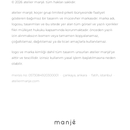
© 2026 atelier manjé. tüm hakları saklıdır.
atelier manjé; koçer grup limited şirketi bünyesinde faaliyet
gösteren bağımsız bir tasarım ve mücevher markasıdır. marka adı,
logosu, tasarımları ve bu sitede yer alan tüm görsel ve yazılı içerikler
fikri mülkiyet hukuku kapsamında korunmaktadır. önceden yazılı
izin alınmaksızın kısmen veya tamamen kopyalanamaz,
çoğaltılamaz, dağıtılamaz ya da ticari amaçlarla kullanılamaz.
logo ve marka kimliği dahil tüm tasarım unsurları atelier manjé'ye
aittir ve tescillidir. izinsiz kullanım yasal işlem başlatılmasına neden
olabilir.
mersis no: 0573084920300001 · çankaya, ankara · fatih, istanbul ·
ateliermanje.com