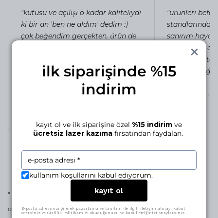
"kutusu ve açılışı o kadar kaliteliydi
"ürünleri befo
ki bir an 'ben ne aldım' dedim :)
standlarında in
çok beğendim gerçekten, ürün de
sanırım hayat
bir o kadar güzeldi."
güzel kolye ola
pakete, toz to
merve d.
ilk siparişinde %15
4 gün önce
özen verildiği be
the kiss kolye
indirim
irem c.
silhouette of a lady 
kayıt ol ve ilk siparişine özel
%15 indirim
ve
ücretsiz lazer kazıma
fırsatından faydalan.
kullanım koşullarını kabul ediyorum.
kayıt ol
•
bu parçanın bakımını nasıl yaparım?
yapmazsın.
cevap basit:
E-posta adresinizi girerek pazarlama ve tanıtım ile ilgili iletişim almayı kabul
edersiniz ve Gizlilik Politikamızı okuduğunuzu ve kabul ettiğinizi onaylarsınız.