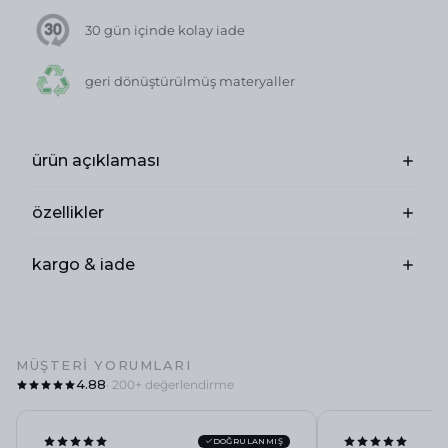
30 gün içinde kolay iade
geri dönüştürülmüş materyaller
ürün açıklaması
özellikler
kargo & iade
MÜŞTERI YORUMLARI
4.88
· 200+ değerlendirme
DOĞRULANMIŞ