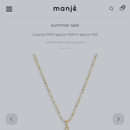
0
summer sale
2 parça
%15
3 parça
%20
4+ parça
%30
sepette otomatik uygulanır