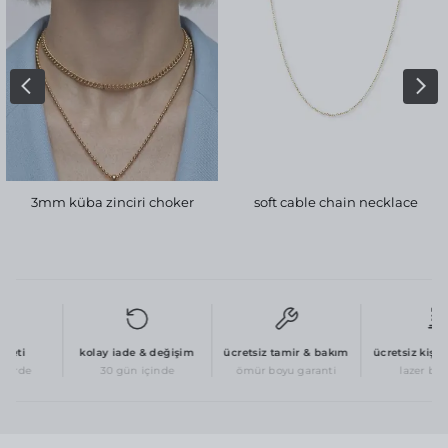
3mm küba zinciri choker
soft cable chain necklace
eti
kolay iade & değişim
ücretsiz tamir & bakım
ücretsiz kişisel
erde
30 gün içinde
ömür boyu garanti
lazer baskı 