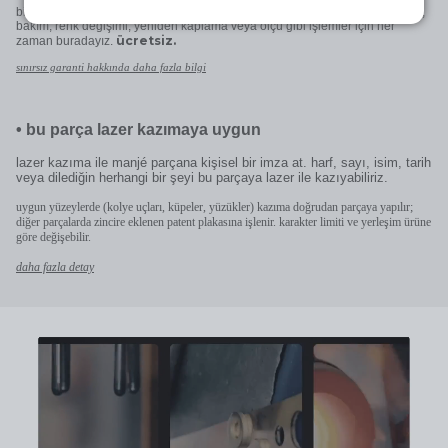
biz hallederiz. tüm parçalarımız, ömür boyu sınırsız garantimiz altında. tamir,
bakım, renk değişimi, yeniden kaplama veya ölçü gibi işlemler için her
ücretsiz.
zaman buradayız.
sınırsız garanti hakkında daha fazla bilgi
•
bu parça lazer kazımaya uygun
lazer kazıma ile manjé parçana kişisel bir imza at. harf, sayı, isim, tarih
veya dilediğin herhangi bir şeyi bu parçaya lazer ile kazıyabiliriz.
uygun yüzeylerde (kolye uçları, küpeler, yüzükler) kazıma doğrudan parçaya yapılır;
diğer parçalarda zincire eklenen patent plakasına işlenir. karakter limiti ve yerleşim ürüne
göre değişebilir.
daha fazla detay