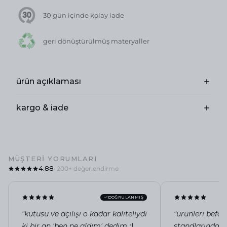
30 gün içinde kolay iade
geri dönüştürülmüş materyaller
ürün açıklaması
kargo & iade
MÜŞTERI YORUMLARI
4.88
· 200+ değerlendirme
DOĞRULANMIŞ
"kutusu ve açılışı o kadar kaliteliydi
"ürünleri befo
ki bir an 'ben ne aldım' dedim :)
standlarında in