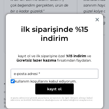
çok beğendim gerçekten, ürün de
sanırım hayat
bir o kadar güzeldi."
güzel kolye ola
pakete, toz to
merve d.
4 gün önce
özen verildiği be
the kiss kolye
ilk siparişinde %15
irem c.
silhouette of a lady 
indirim
kayıt ol ve ilk siparişine özel
%15 indirim
ve
ücretsiz lazer kazıma
fırsatından faydalan.
kullanım koşullarını kabul ediyorum.
•
bu parçanın bakımını nasıl yaparım?
kayıt ol
yapmazsın.
cevap basit:
E-posta adresinizi girerek pazarlama ve tanıtım ile ilgili iletişim almayı kabul
biz hallederiz. tüm parçalarımız, ömür boyu sınırsız garantimiz altında. tamir,
edersiniz ve Gizlilik Politikamızı okuduğunuzu ve kabul ettiğinizi onaylarsınız.
bakım, renk değişimi, yeniden kaplama veya ölçü gibi işlemler için her
ücretsiz.
zaman buradayız.