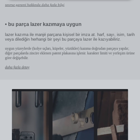
sınırsız garanti hakkında daha fazla bilgi
•
bu parça lazer kazımaya uygun
lazer kazıma ile manjé parçana kişisel bir imza at. harf, sayı, isim, tarih
veya dilediğin herhangi bir şeyi bu parçaya lazer ile kazıyabiliriz.
uygun yüzeylerde (kolye uçları, küpeler, yüzükler) kazıma doğrudan parçaya yapılır;
diğer parçalarda zincire eklenen patent plakasına işlenir. karakter limiti ve yerleşim ürüne
göre değişebilir.
daha fazla detay