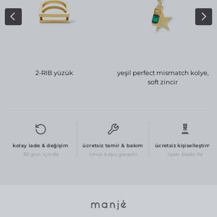
2-RIB yüzük
yeşil perfect mismatch kolye,
soft zincir
kolay iade & değişim
ücretsiz tamir & bakım
ücretsiz kişiselleştirme
30 gün içinde
ömür boyu garanti
lazer baskı ile