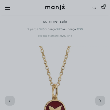
0
summer sale
2 parça
%15
3 parça
%20
4+ parça
%30
sepette otomatik uygulanır