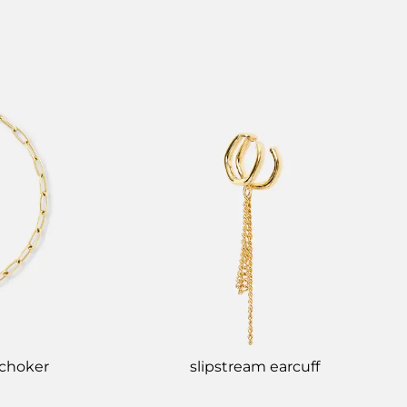
 choker
slipstream earcuff