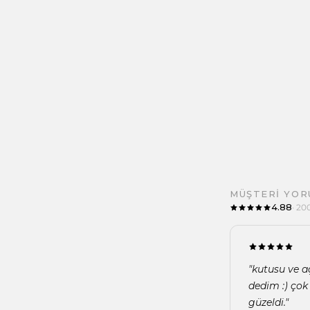
MÜŞTERI YOR
4.88
· 20
"kutusu ve aç
dedim :) çok
güzeldi."