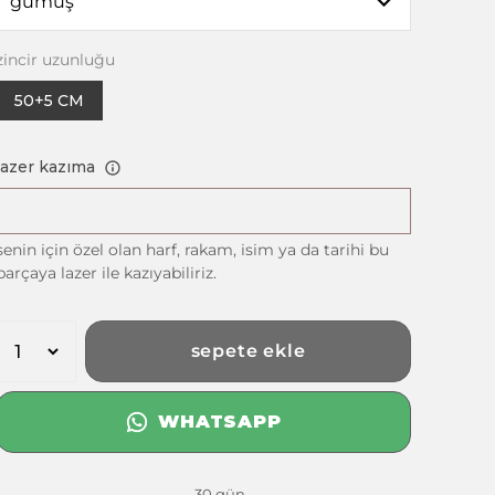
zincir uzunluğu
50+5 CM
lazer kazıma
senin için özel olan harf, rakam, isim ya da tarihi bu
parçaya lazer ile kazıyabiliriz.
sepete ekle
WHATSAPP
30 gün