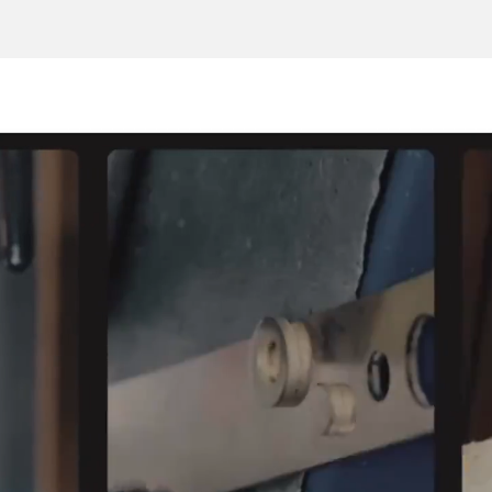
ilk siparişinde %15
indirim
kayıt ol ve ilk siparişine özel
%15 indirim
ve
ücretsiz lazer kazıma
fırsatından faydalan.
kullanım koşullarını kabul ediyorum.
kayıt ol
E-posta adresinizi girerek pazarlama ve tanıtım ile ilgili iletişim almayı kabul
edersiniz ve Gizlilik Politikamızı okuduğunuzu ve kabul ettiğinizi onaylarsınız.