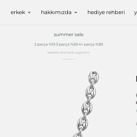
erkek
hakkımızda
hediye rehberi
summer sale
2 parça
%15
3 parça
%20
4+ parça
%30
sepette otomatik uygulanır