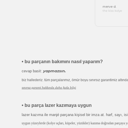
merve d.
the kiss kolye
•
bu parçanın bakımını nasıl yaparım?
yapmazsın.
cevap basit:
biz hallederiz. tüm parçalarımız, ömür boyu sınırsız garantimiz altın
sınırsız garanti hakkında daha fazla bilgi
•
bu parça lazer kazımaya uygun
lazer kazıma ile manjé parçana kişisel bir imza at. harf, sayı, isi
uygun yüzeylerde (kolye uçları, küpeler, yüzükler) kazıma doğrudan parçaya yapıl