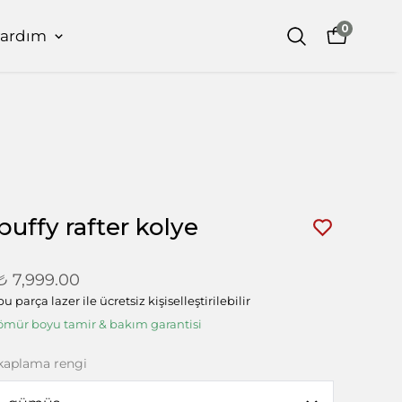
0
yardım
puffy rafter kolye
₺ 7,999.00
bu parça lazer ile ücretsiz kişiselleştirilebilir
ömür boyu tamir & bakım garantisi
kaplama rengi