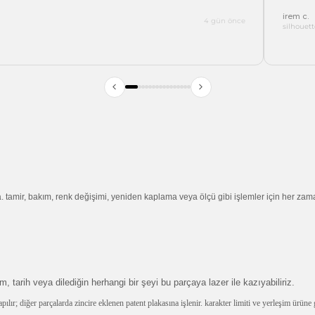
irem c.
4 gün önce
silhouett
da. tamir, bakım, renk değişimi, yeniden kaplama veya ölçü gibi işlemler için her za
m, tarih veya dilediğin herhangi bir şeyi bu parçaya lazer ile kazıyabiliriz.
ır; diğer parçalarda zincire eklenen patent plakasına işlenir. karakter limiti ve yerleşim ürüne g