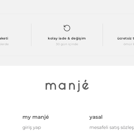
aketi
kolay iade & değişim
ücretsiz
şlerde
30 gün içinde
ömür b
my manjé
yasal
giriş yap
mesafeli satış sözle