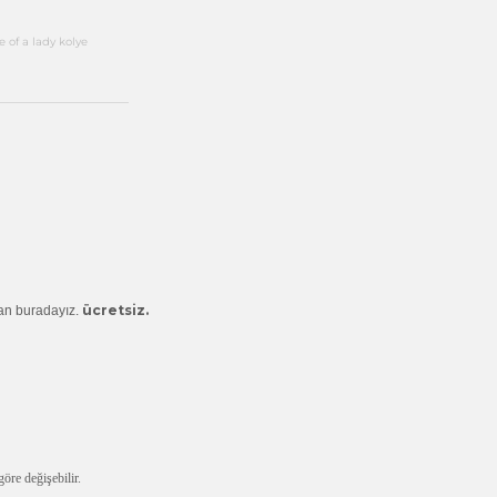
2 gün önce
e of a lady kolye
ücretsiz.
man buradayız.
öre değişebilir.