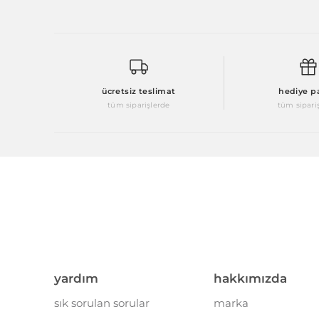
ücretsiz teslimat
hediye p
tüm siparişlerde
tüm sipari
yardım
hakkımızda
sık sorulan sorular
marka