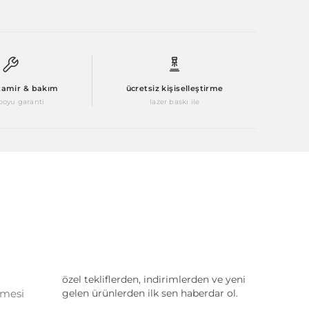
 tamir & bakım
ücretsiz kişiselleştirme
oyu garanti
lazer baskı ile
özel tekliflerden, indirimlerden ve yeni
şmesi
gelen ürünlerden ilk sen haberdar ol.