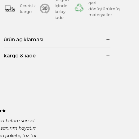
geri
ücretsiz
içinde
dönüştürülmüş
kargo
kolay
materyaller
iade
ürün açıklaması
kargo & iade
DOĞRULANMIŞ
eri before sunset beachteki standlarında inceleyip satın
 sanırım hayatımda aldığım en güzel kolye olabilir.
n pakete, toz torbasına kadar çok özen verildiği belli."