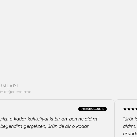
UMLARI
0+ değerlendirme
DOĞRULANMIŞ
ılışı o kadar kaliteliydi ki bir an 'ben ne aldım'
"ürünl
 beğendim gerçekten, ürün de bir o kadar
aldım.
üründe